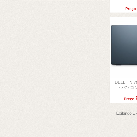
Preço
DELL NI

トパソコン 
Visu
Preço
Exibindo 1 