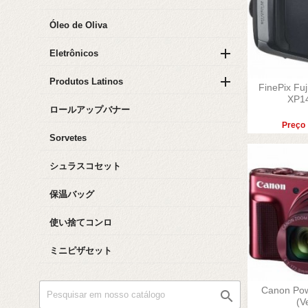
Óleo de Oliva

Eletrônicos

Produtos Latinos
FinePix Fu

XP14
Visu
ロールアップバナー
Preço
Sorvetes
シュラスコセット
保温バッグ
使い捨てコンロ
ミニピザセット
Canon Po


(v
Visu