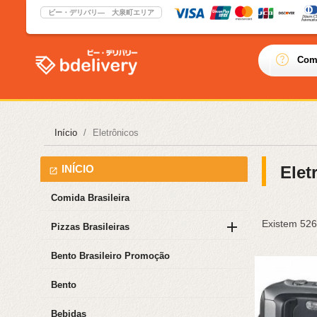
ビー・デリバリ― 大泉町エリア
Com
Início
Eletrônicos
INÍCIO
Elet
Comida Brasileira
Existem 526

Pizzas Brasileiras
Bento Brasileiro Promoção
Bento
Bebidas