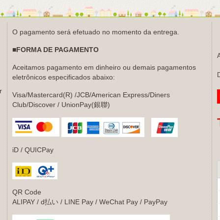
O pagamento será efetuado no momento da entrega.
■FORMA DE PAGAMENTO
Aceitamos pagamento em dinheiro ou demais pagamentos
D
eletrônicos especificados abaixo:
r
Visa/Mastercard(R) /JCB/American Express/Diners
Club/Discover / UnionPay(銀聯)
iD / QUICPay
QR Code
ALIPAY / d払い / LINE Pay / WeChat Pay / PayPay