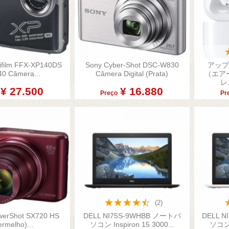
jifilm FFX-XP140DS
Sony Cyber-Shot DSC-W830
アップル 


0 Câmera...
Câmera Digital (prata)
（エア
alização rápida
Visualização rápida
Vi
レ
¥ 27.500
¥ 16.880
Preço
Pr
(2)
werShot SX720 HS
DELL NI75S-9WHBB ノートパ
DELL 


ermelho)...
ソコン Inspiron 15 3000...
ソコン I
alização rápida
Visualização rápida
Vi