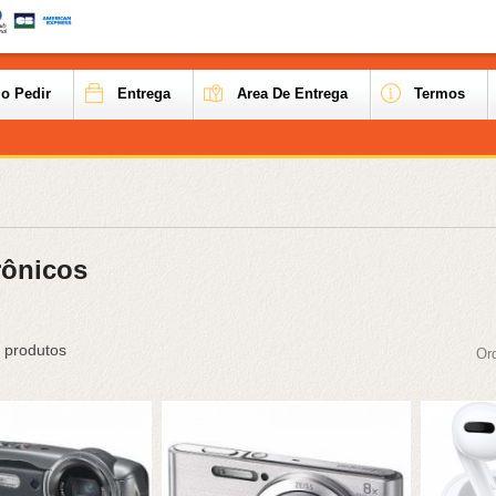
o Pedir
Entrega
Area De Entrega
Termos
rônicos
 produtos
Or