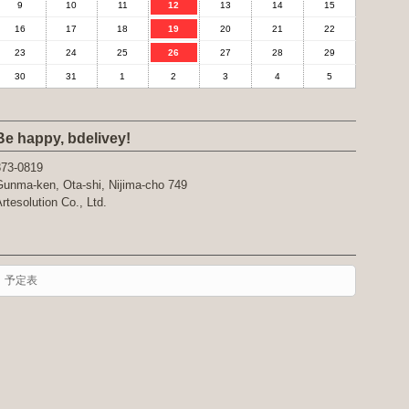
9
10
11
12
13
14
15
16
17
18
19
20
21
22
23
24
25
26
27
28
29
30
31
1
2
3
4
5
Be happy, bdelivey!
373-0819
unma-ken, Ota-shi, Nijima-cho 749
rtesolution Co., Ltd.
予定表