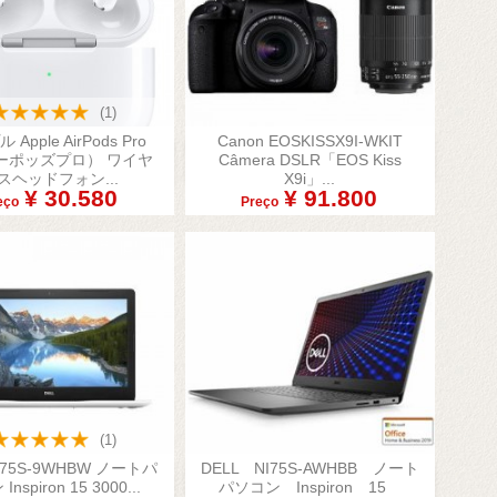
(1)
Apple AirPods Pro
Canon EOSKISSX9I-WKIT

ーポッズプロ） ワイヤ
Câmera DSLR「EOS Kiss
sualização rápida
Visualização rápida
スヘッドフォン...
X9i」...
¥ 30.580
¥ 91.800
eço
Preço
(1)
NI75S-9WHBW ノートパ
DELL NI75S-AWHBB ノート

nspiron 15 3000...
パソコン Inspiron 15
sualização rápida
Visualização rápida