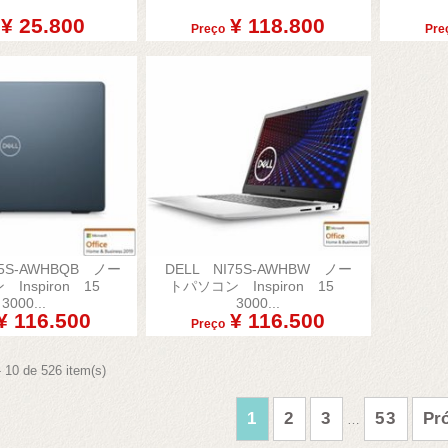
¥ 25.800
¥ 118.800
Preço
Pre
75S-AWHBQB ノー
DELL NI75S-AWHBW ノー

Inspiron 15
トパソコン Inspiron 15
alização rápida
Visualização rápida
3000...
3000...
¥ 116.500
¥ 116.500
Preço
- 10 de 526 item(s)
1
2
3
53
Pr
…