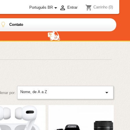
shopping_cart


Carrinho
(0)
Português BR
Entrar
Contato

Nome, de A a Z
denar por: