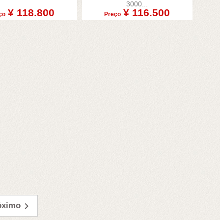
3000...
¥ 118.800
¥ 116.500
ço
Preço

óximo