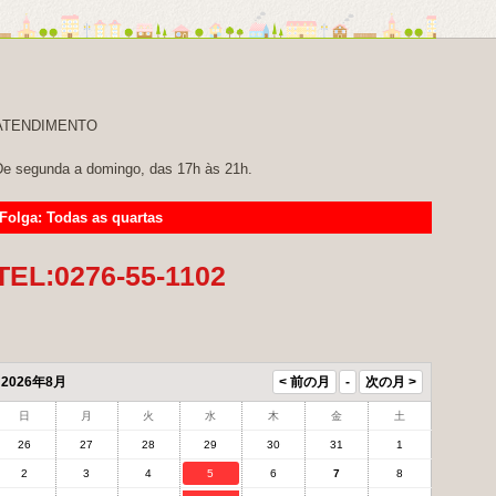
ATENDIMENTO
e segunda a domingo, das 17h às 21h.
Folga: Todas as quartas
TEL:0276-55-1102
2026年8月
日
月
火
水
木
金
土
26
27
28
29
30
31
1
2
3
4
5
6
7
8