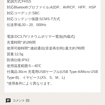
変調方式:FHSS
対応Bluetoothブロファイル:A2DP、AVRCP、HFP、HSP
対応コーデック:SBC
対応コンテンツ保護:SCMS-T方式
伝送帯域:20～20、000Hz
電源:DC3.7Vリチウムポリマー電池(内蔵式)
充電時間*:約2時間
使用可能時間*:連続通信(音楽再生時):最大約7時間
質量:12.5g
防滴仕様:IPX2
使用温度範囲:5～40℃
付属品:30cm 充電用USBケーブル(USB Type-A/Micro USB
Type-B)、イヤピース(XS、S、M、L)
*使用条件により異なります。
chat
コメント (0)