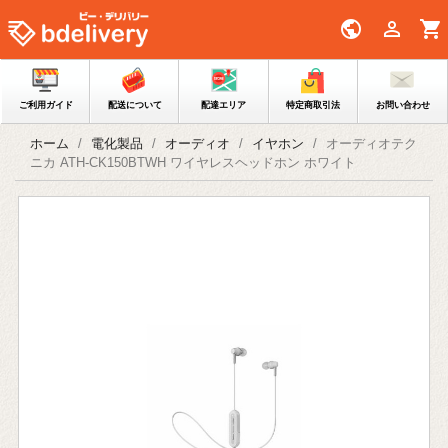
public

shopping_cart
ご利用ガイド
配送について
配達エリア
特定商取引法
お問い合わせ
ホーム
電化製品
オーディオ
イヤホン
オーディオテク
ニカ ATH-CK150BTWH ワイヤレスヘッドホン ホワイト