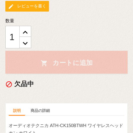
edit
レビューを書く
数量
カートに追加

欠品中

説明
商品の詳細
オーディオテクニカ ATH-CK150BTWH ワイヤレスヘッド
ホン ホワイト