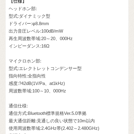
【仕様】
ヘッドホン部:
型式:ダイナミック型
ドライバー:φ8.8mm
出力音圧レベル:100dB/mW
再生周波数帯域:20～20、000Hz
インピーダンス:16Ω
マイクロホン部:
型式:エレクトレットコンデンサー型
指向特性:全指向性
感度:?42dB(1V/Pa、at1kHz)
周波数帯域:100～10、000Hz
通信仕様:
通信方式:Bluetooth標準規格Ver.5.0準拠
最大通信距離:見通しの良い状態で10m以内
使用周波数帯域:2.4GHz帯(2.402～2.480GHz)