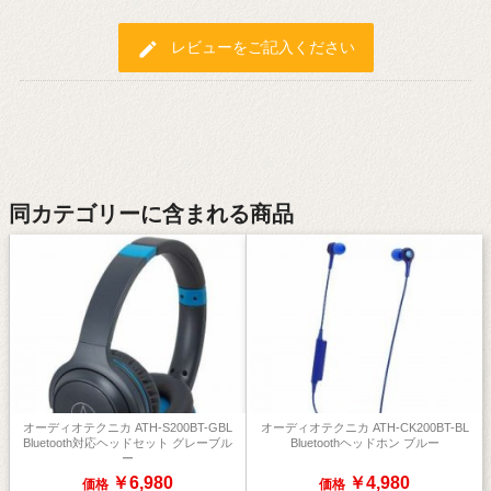
edit
レビューをご記入ください
同カテゴリーに含まれる商品
オーディオテクニカ ATH-S200BT-GBL
オーディオテクニカ ATH-CK200BT-BL
Bluetooth対応ヘッドセット グレーブル
Bluetoothヘッドホン ブルー
ー
￥6,980
￥4,980
価格
価格