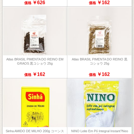
￥626
￥162
価格
価格
Atlas BRASIL PIMENTA DO REINO EM
Atlas BRASIL PIMENTA DO REINO 黒
GRAOS 黒コショウ 25g
コショウ 25g
￥162
￥162
価格
価格
Sinha AMIDO DE MILHO 200g コーンス
NINO Leite Em Pó Integral Instant?neo