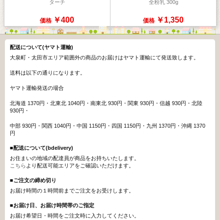
ターチ
全粉乳 300g
￥400
￥1,350
価格
価格
配送について(ヤマト運輸)
大泉町・太田市エリア範囲外の商品のお届けはヤマト運輸にて発送致します。
送料は以下の通りになります。
ヤマト運輸発送の場合
北海道 1370円・北東北 1040円・南東北 930円・関東 930円・信越 930円・北陸
930円・
中部 930円・関西 1040円・中国 1150円・四国 1150円・九州 1370円・沖縄 1370
円
■配送について(bdelivery)
お住まいの地域の配達員が商品をお持ちいたします。
こちら
より配送可能エリアをご確認いただけます。
■ご注文の締め切り
お届け時間の１時間前までご注文をお受けします。
■お届け日、お届け時間帯のご指定
お届け希望日・時間をご注文時に入力してください。