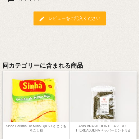
edit
レビューをご記入ください
同カテゴリーに含まれる商品
Sinha Farinha De Milho Biju 500g とうも
Atlas BRASIL HORTELA VERDE
ろこし粉
HIERBABUENA ペッパーミント 5ｇ