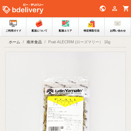
public

shopping_cart
ご利用ガイド
配送について
配達エリア
特定商取引法
お問い合わせ
ホーム
南米食品
Prati ALECRIM (ローズマリー） 16g