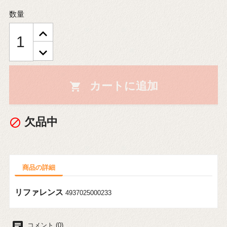
数量
カートに追加

欠品中

商品の詳細
リファレンス
4937025000233
chat
コメント (0)