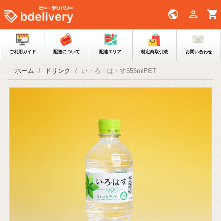
public

shopping_cart
ご利用ガイド
配送について
配達エリア
特定商取引法
お問い合わせ
ホーム
ドリンク
い・ろ・は・す555mlPET