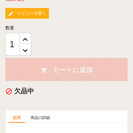
edit
レビューを書く
数量
カートに追加

欠品中

説明
商品の詳細