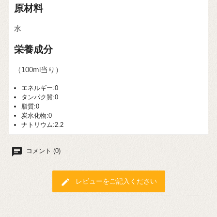
原材料
水
栄養成分
（100ml当り）
エネルギー:0
タンパク質:0
脂質:0
炭水化物:0
ナトリウム:2.2
chat
コメント (0)
edit
レビューをご記入ください