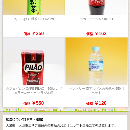
お～いお茶 緑茶 PET 525ml
コカ・コーラ500mlPET
￥250
￥162
価格
価格
カフェピロン CAFE PILAO 500g レギ
サントリー 南アルプスの天然水 550ml
ュラーコーヒー ブラジル産
ペット
￥550
￥120
価格
価格
配送について(ヤマト運輸)
大泉町・太田市エリア範囲外の商品のお届けはヤマト運輸にて発送致します。