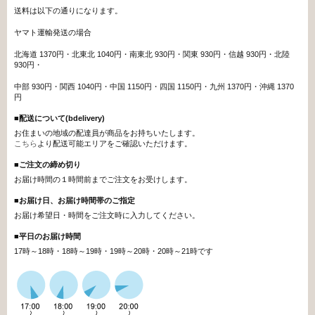
送料は以下の通りになります。
ヤマト運輸発送の場合
北海道 1370円・北東北 1040円・南東北 930円・関東 930円・信越 930円・北陸
930円・
中部 930円・関西 1040円・中国 1150円・四国 1150円・九州 1370円・沖縄 1370
円
■配送について(bdelivery)
お住まいの地域の配達員が商品をお持ちいたします。
こちら
より配送可能エリアをご確認いただけます。
■ご注文の締め切り
お届け時間の１時間前までご注文をお受けします。
■お届け日、お届け時間帯のご指定
お届け希望日・時間をご注文時に入力してください。
■
平日のお届け時間
17時～18時・18時～19時・19時～20時・20時～21時です