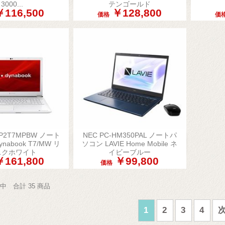
3000...
テンゴールド
￥116,500
￥128,800
価格
価
k P2T7MPBW ノート
NEC PC-HM350PAL ノートパ


nabook T7/MW リ
ソコン LAVIE Home Mobile ネ
簡易表示
簡易表示
スクホワイト
イビーブルー
￥161,800
￥99,800
価格
示中 合計 35 商品
1
2
3
4