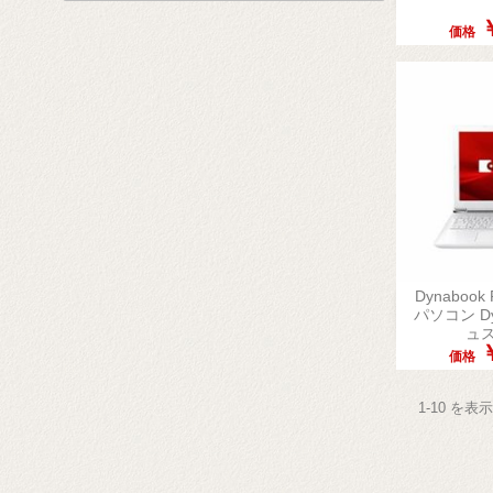
価格
Dynaboo
パソコン Dy
ュ
価格
1-10 を表