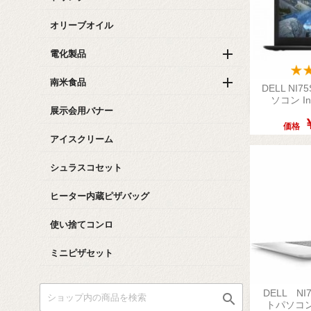
オリーブオイル

電化製品

南米食品
DELL NI
ソコン Insp
展示会用バナー
価格
アイスクリーム
シュラスコセット
ヒーター内蔵ピザバッグ
使い捨てコンロ
ミニピザセット
DELL NI

トパソコン 