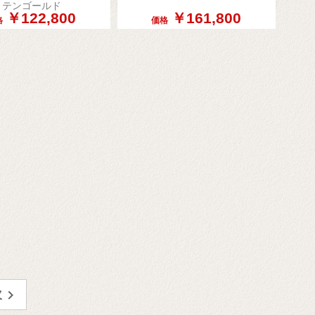
テンゴールド
￥122,800
￥161,800
格
価格

次