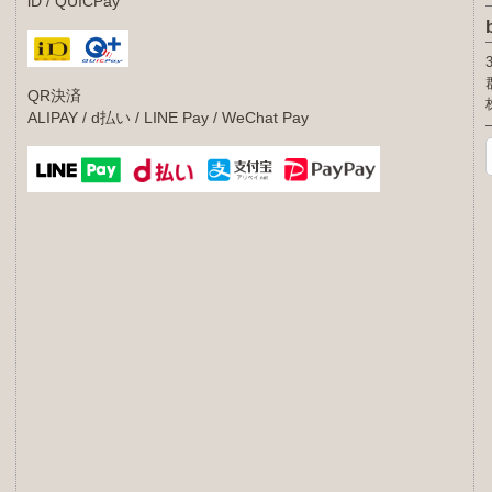
iD / QUICPay
QR決済
ALIPAY / d払い / LINE Pay / WeChat Pay