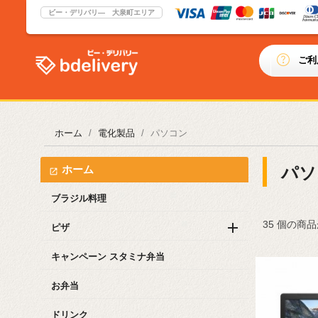
ビー・デリバリ― 大泉町エリア
ご利
ホーム
電化製品
パソコン
ホーム
パソ
ブラジル料理
35 個の商

ピザ
キャンペーン スタミナ弁当
お弁当
ドリンク