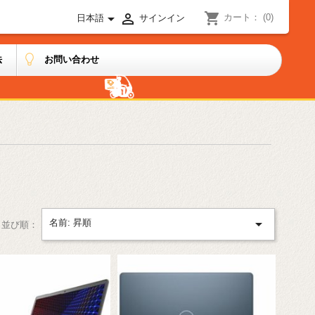
shopping_cart


カート：
(0)
日本語
サインイン
法
お問い合わせ

名前: 昇順
並び順：