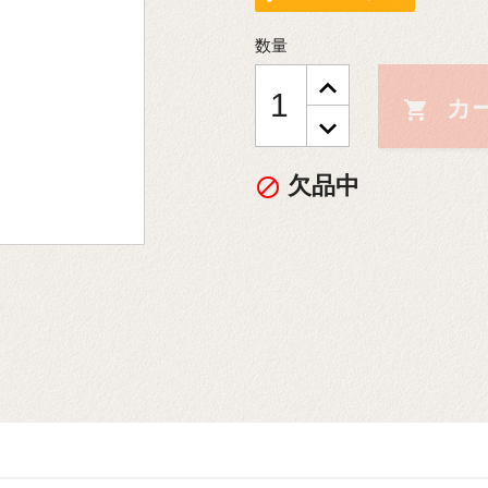
数量
カ

欠品中
