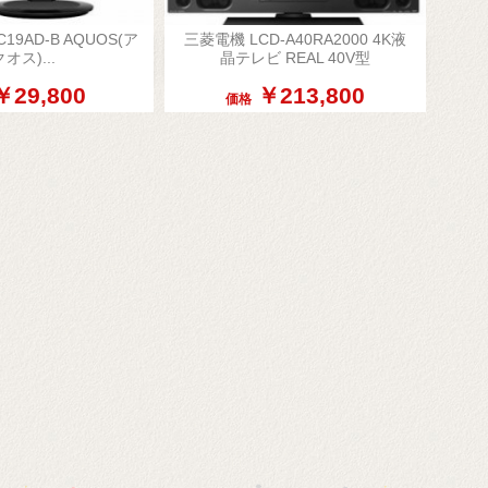
19AD-B AQUOS(ア
三菱電機 LCD-A40RA2000 4K液

オス)...
晶テレビ REAL 40V型
簡易表示
簡易表示
￥29,800
￥213,800
価格