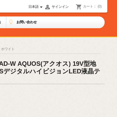
shopping_cart


カート：
(0)
日本語
サインイン
法
お問い合わせ
ビ ホワイト
AD-W AQUOS(アクオス) 19V型地
度CSデジタルハイビジョンLED液晶テ