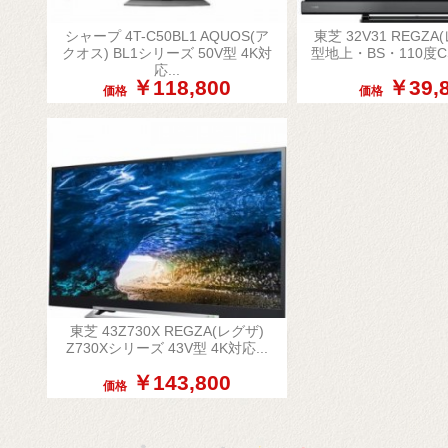
シャープ 4T-C50BL1 AQUOS(ア
東芝 32V31 REGZA


クオス) BL1シリーズ 50V型 4K対
型地上・BS・110度C
簡易表示
簡易表
応...
￥118,800
￥39,
価格
価格
東芝 43Z730X REGZA(レグザ)

Z730Xシリーズ 43V型 4K対応...
簡易表示
￥143,800
価格