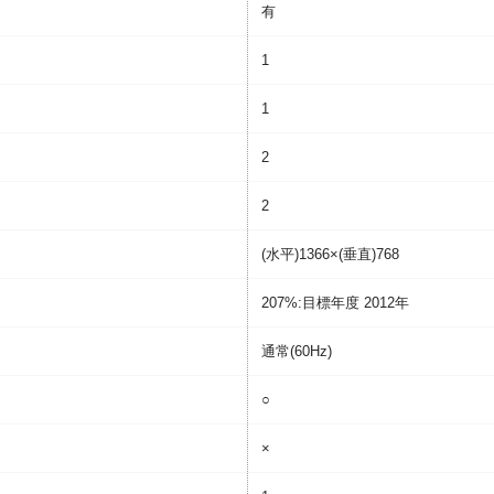
有
1
1
2
2
(水平)1366×(垂直)768
207%:目標年度 2012年
通常(60Hz)
○
×