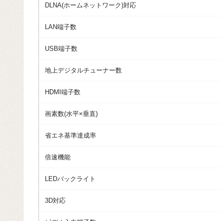
DLNA(ホームネットワーク)対応
LAN端子数
USB端子数
地上デジタルチューナー数
HDMI端子数
画素数(水平×垂直)
省エネ基準達成率
倍速機能
LEDバックライト
3D対応