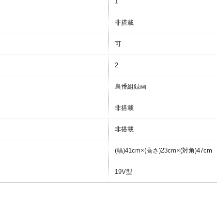
1
非搭載
可
2
裏番組録画
非搭載
非搭載
(幅)41cm×(高さ)23cm×(対角)47cm
19V型