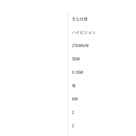
主な仕様
ハイビジョン
27kWh/年
35W
0.15W
有
6W
2
2