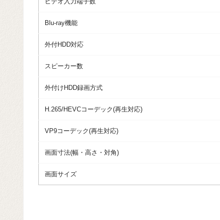
ビデオ入力端子数
Blu-ray機能
外付HDD対応
スピーカー数
外付けHDD録画方式
H.265/HEVCコーデック(再生対応)
VP9コーデック(再生対応)
画面寸法(幅・高さ・対角)
画面サイズ