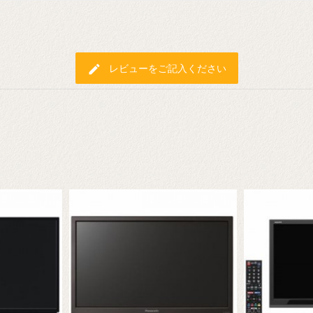
edit
レビューをご記入ください