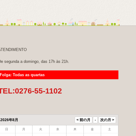
ATENDIMENTO
e segunda a domingo, das 17h às 21h.
Folga: Todas as quartas
TEL:0276-55-1102
2026年8月
日
月
火
水
木
金
土