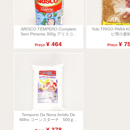
ARISCO TEMPERO Completo
Yoki TRIGO PARA K


Sem Pimenta 300g アリスコ...
ビ用小麦
Visualização rápida
Visualizaçã
¥ 464
¥ 7
Preço
Preço
Temporio Da Nona Amido De

Milho コーンスターチ 500ｇ...
Visualização rápida
¥ 378