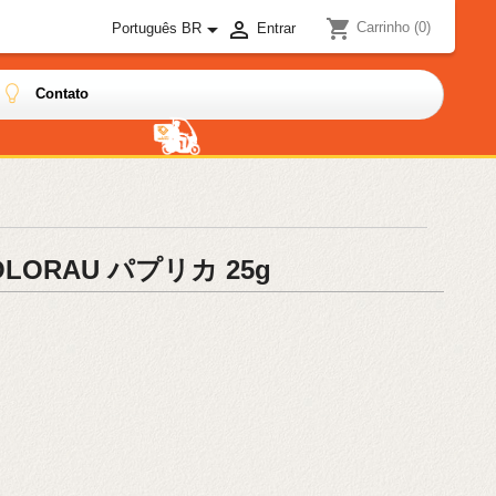
shopping_cart


Carrinho
(0)
Português BR
Entrar
Contato
 COLORAU パプリカ 25g