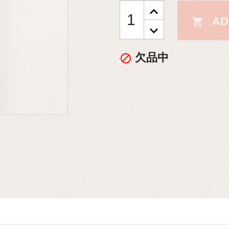
AD

欠品中
