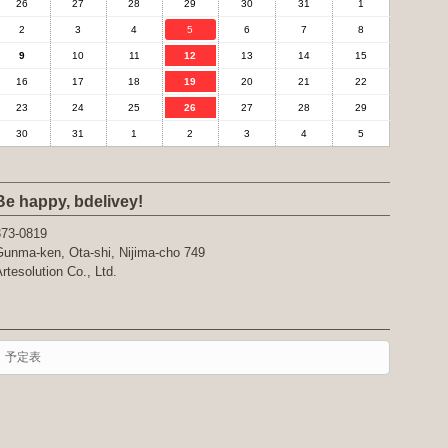
26
27
28
29
30
31
1
2
3
4
5
6
7
8
9
10
11
12
13
14
15
16
17
18
19
20
21
22
23
24
25
26
27
28
29
30
31
1
2
3
4
5
Be happy, bdelivey!
373-0819
unma-ken, Ota-shi, Nijima-cho 749
rtesolution Co., Ltd.
予定表