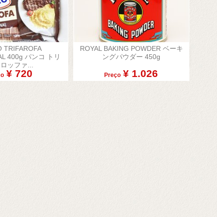
 TRIFAROFA
ROYAL BAKING POWDER ベーキ

AL 400g パンコ トリ
ングパウダー 450g
lização rápida
Visualização rápida
ロッファ...
¥ 720
¥ 1.026
ço
Preço