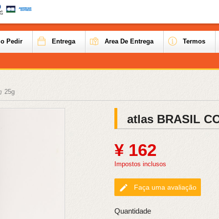
o Pedir
Entrega
Area De Entrega
Termos
 25g
atlas BRASIL
¥ 162
Impostos inclusos
edit
Faça uma avaliação
Quantidade