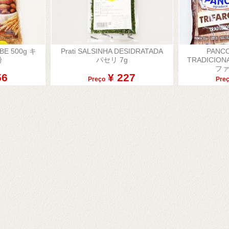
IBE 500g キ
Prati SALSINHA DESIDRATADA
PANCO


粉
パセリ 7g
TRADICION
o rápida
Visualização rápida
Visua
ファ
56
¥ 227
Preço
Pre