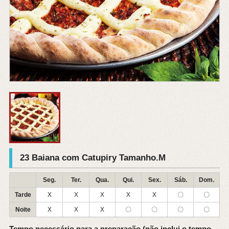
23 Baiana com Catupiry Tamanho.M
Seg.
Ter.
Qua.
Qui.
Sex.
Sáb.
Dom.
Tarde
X
X
X
X
X
〇
〇
Noite
X
X
X
〇
〇
〇
〇
Tempo necessário para a preparação (não inclui o tempo