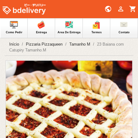
public

shopping_cart
Como Pedir
Entrega
Area De Entrega
Termos
Contato
Início
Pizzaria Pizzaqueen
Tamanho M
23 Baiana com
Catupiry Tamanho.M