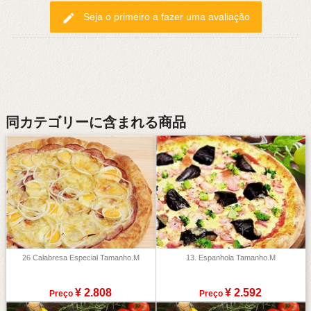
edit
Seja o primeiro a fazer uma avaliação
同カテゴリーに含まれる商品
26 Calabresa Especial Tamanho.M
13. Espanhola Tamanho.M
¥ 2.808
¥ 2.592
Preço
Preço