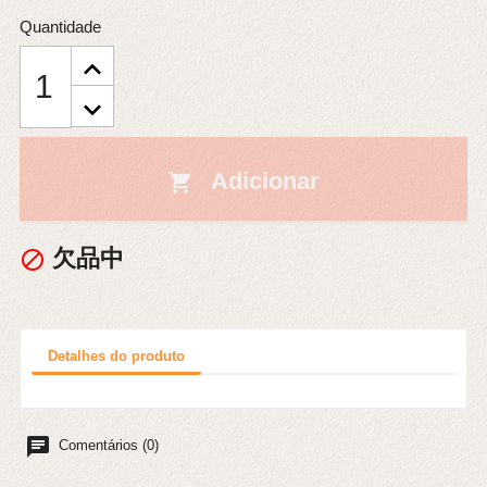
Quantidade
Adicionar

欠品中

Detalhes do produto
chat
Comentários (0)