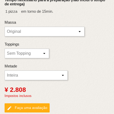
de entrega)
１pizza em torno de 15min.
Massa
Toppings
Metade
¥ 2.808
Impostos inclusos
edit
Faça uma avaliação