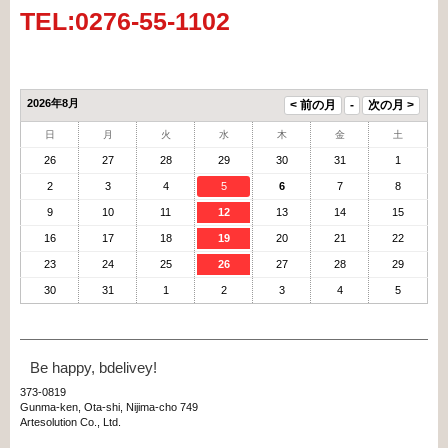
TEL:0276-55-1102
2026年8月
日
月
火
水
木
金
土
26
27
28
29
30
31
1
2
3
4
5
6
7
8
9
10
11
12
13
14
15
16
17
18
19
20
21
22
23
24
25
26
27
28
29
30
31
1
2
3
4
5
Be happy, bdelivey!
373-0819
Gunma-ken, Ota-shi, Nijima-cho 749
Artesolution Co., Ltd.