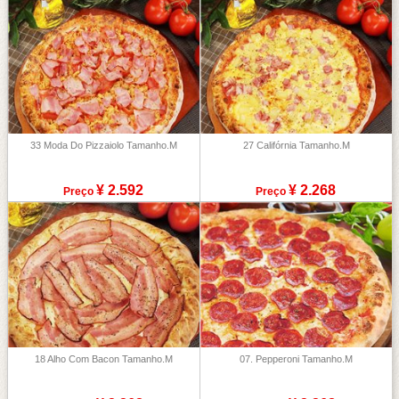
33 Moda Do Pizzaiolo Tamanho.M
27 Califórnia Tamanho.M
¥ 2.592
¥ 2.268
Preço
Preço
18 Alho Com Bacon Tamanho.M
07. Pepperoni Tamanho.M